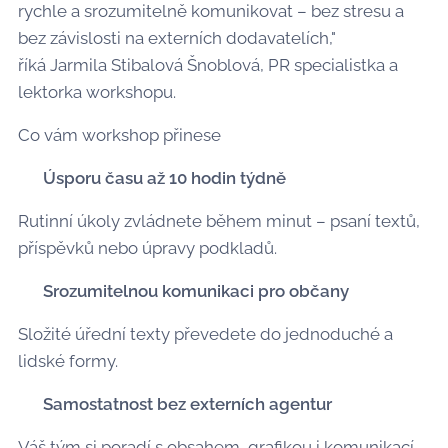
rychle a srozumitelně komunikovat – bez stresu a
bez závislosti na externích dodavatelích,"
říká Jarmila Stibalová Šnoblová, PR specialistka a
lektorka workshopu.
Co vám workshop přinese
✅ Úsporu času až 10 hodin týdně
Rutinní úkoly zvládnete během minut – psaní textů,
příspěvků nebo úpravy podkladů.
✅ Srozumitelnou komunikaci pro občany
Složité úřední texty převedete do jednoduché a
lidské formy.
✅ Samostatnost bez externích agentur
Váš tým si poradí s obsahem, grafikou i komunikací.