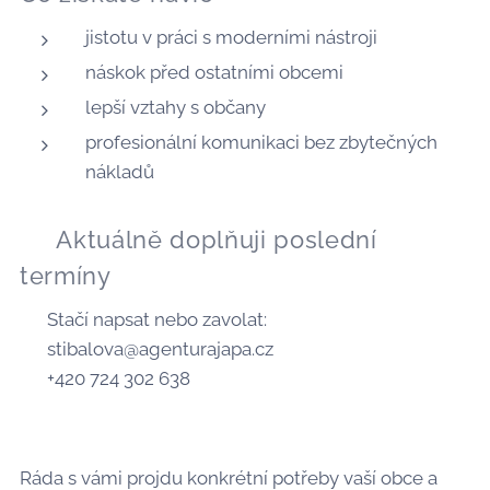
jistotu v práci s moderními nástroji
náskok před ostatními obcemi
lepší vztahy s občany
profesionální komunikaci bez zbytečných
nákladů
📅 Aktuálně doplňuji poslední
termíny
👉 Stačí napsat nebo zavolat:
📧 stibalova@agenturajapa.cz
📞 +420 724 302 638
Ráda s vámi projdu konkrétní potřeby vaší obce a