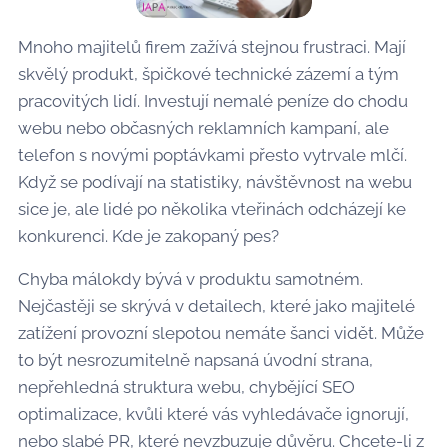
Mnoho majitelů firem zažívá stejnou frustraci. Mají
skvělý produkt, špičkové technické zázemí a tým
pracovitých lidí. Investují nemalé peníze do chodu
webu nebo občasných reklamních kampaní, ale
telefon s novými poptávkami přesto vytrvale mlčí.
Když se podívají na statistiky, návštěvnost na webu
sice je, ale lidé po několika vteřinách odcházejí ke
konkurenci. Kde je zakopaný pes?
Chyba málokdy bývá v produktu samotném.
Nejčastěji se skrývá v detailech, které jako majitelé
zatížení provozní slepotou nemáte šanci vidět. Může
to být nesrozumitelně napsaná úvodní strana,
nepřehledná struktura webu, chybějící SEO
optimalizace, kvůli které vás vyhledávače ignorují,
nebo slabé PR, které nevzbuzuje důvěru. Chcete-li z