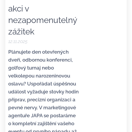
akci v
nezapomenutelný
zážitek
12.11.2025
Plánujete den otevřených
dveří, odbornou konferenci,
golfový turnaj nebo
velkolepou narozeninovou
oslavu? Uspořádat úspěšnou
událost vyžaduje stovky hodin
příprav, precizní organizaci a
pevné nervy. V marketingové
agentuře JAPA se postaráme
o kompletní zajištění vašeho
eventu od prvního nápadu až